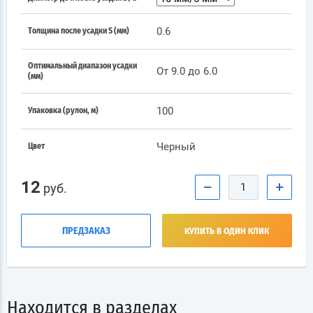
0.6
Толщина после усадки S (мм)
Оптимальный диапазон усадки
От 9.0 до 6.0
(мм)
100
Упаковка (рулон, м)
Черный
Цвет
12
−
+
руб.
ПРЕДЗАКАЗ
КУПИТЬ В ОДИН КЛИК
Находится в разделах