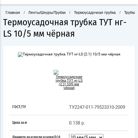
Главная
/
Ленты/Шнуры/Трубки
/
Термоусадочная трубка
/
Трубка 
Термоусадочная трубка ТУТ нг-
LS 10/5 мм чёрная
ТУ2247-011-79523310-2009
ГОСТ/ТУ
0.138 р.
Цена за м
Диаметр до и после усадки D/d